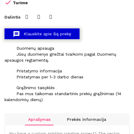

Turime
Dalintis
message
Klauskite apie šią prekę
Duomenų apsauga
Jūsų duomenys griežtai tvarkomi pagal Duomenų
apsaugos reglamentą.
Pristatymo informacija
Pristatymas per 1-3 darbo dienas
Grąžinimo taisyklės
Pas mus taikomas standartinis prekių grąžinimas (14
kalendorinių dienų)
Aprašymas
Prekės informacija
You have a custom printing creative project? The vector