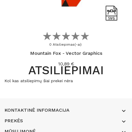
Į KREPŠELĮ
0 Atsiliepimas(-ai)
Mountain Fox - Vector Graphics
Kaina
10,89 €
ATSILIEPIMAI
Kol kas atsiliepimų šiai prekei nėra
KONTAKTINĖ INFORMACIJA

PREKĖS

MŪSŲ ĮMONĖ