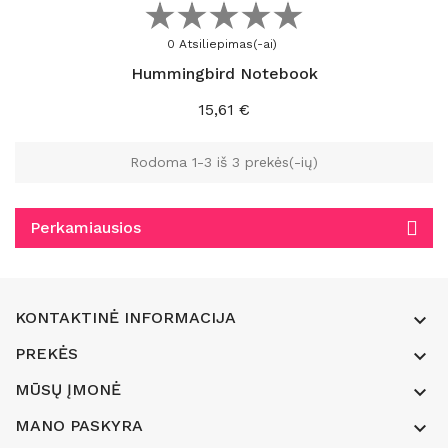
0 Atsiliepimas(-ai)
Hummingbird Notebook
Kaina
15,61 €
Rodoma 1-3 iš 3 prekės(-ių)
Perkamiausios
KONTAKTINĖ INFORMACIJA

PREKĖS

MŪSŲ ĮMONĖ

MANO PASKYRA
