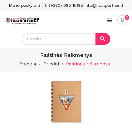
Mano paskyra
(+370) 685 16185
info@hostpartner.lt
0


Raštinės Reikmenys
Pradžia
Priedai
Raštinės reikmenys