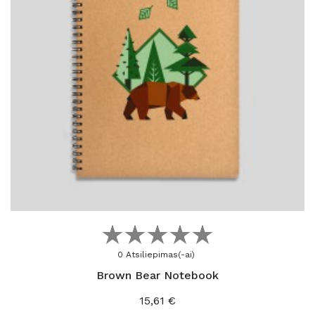
Į KREPŠELĮ
0 Atsiliepimas(-ai)
Brown Bear Notebook
Kaina
15,61 €