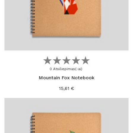
Į KREPŠELĮ
0 Atsiliepimas(-ai)
Mountain Fox Notebook
Kaina
15,61 €