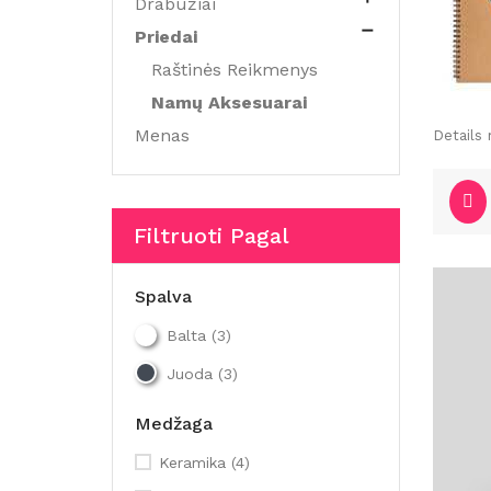
Drabužiai

Priedai
Raštinės Reikmenys
Namų Aksesuarai
Menas
Details 
Filtruoti Pagal
Spalva
Balta
(3)
Juoda
(3)
Medžaga
Keramika
(4)