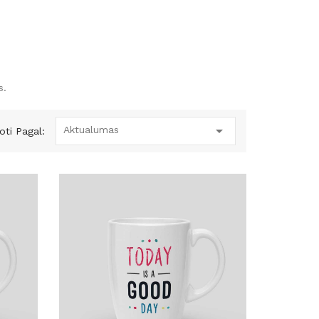
s.

Aktualumas
uoti Pagal: