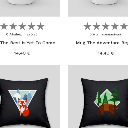
Į KREPŠELĮ
Į KREPŠELĮ
0 Atsiliepimas(-ai)
0 Atsiliepimas(-ai)
The Best Is Yet To Come
Mug The Adventure Be
Kaina
Kaina
14,40 €
14,40 €