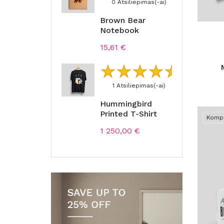
0 Atsiliepimas(-ai)
Brown Bear
Notebook
Kaina
15,61 €
1 Atsiliepimas(-ai)
Hummingbird
Printed T-Shirt
Komp
Kaina
1 250,00 €