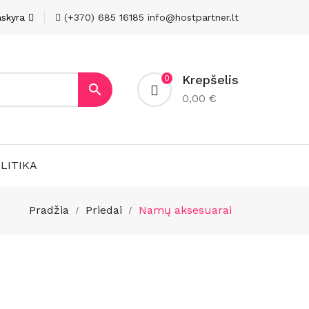
skyra
(+370) 685 16185
info@hostpartner.lt
Krepšelis
0

0,00 €
LITIKA
Pradžia
Priedai
Namų aksesuarai