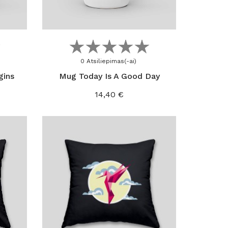
Į KREPŠELĮ
0 Atsiliepimas(-ai)
gins
Mug Today Is A Good Day
Kaina
14,40 €