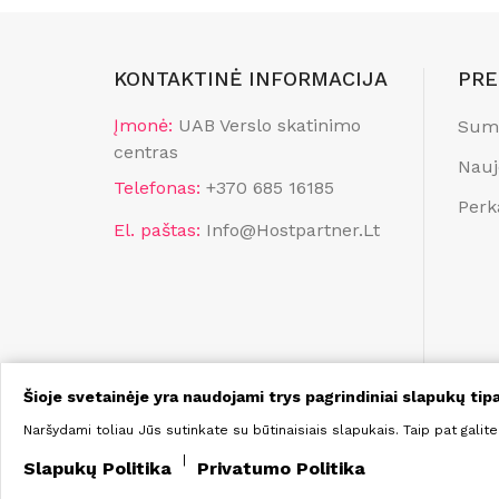
KONTAKTINĖ INFORMACIJA
PRE
Įmonė:
UAB Verslo skatinimo
Suma
centras
Nauj
Telefonas:
+370 685 16185
Perk
El. paštas:
Info@hostpartner.lt
Šioje svetainėje yra naudojami trys pagrindiniai slapukų tipa
Naršydami toliau Jūs sutinkate su būtinaisiais slapukais. Taip pat galite
|
Slapukų Politika
Privatumo Politika