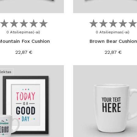
Į KREPŠELĮ
Į KREPŠELĮ
0 Atsiliepimas(-ai)
0 Atsiliepimas(-ai)
Mountain Fox Cushion
Brown Bear Cushio
Kaina
Kaina
22,87 €
22,87 €
lektas